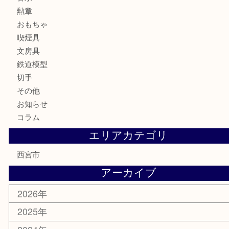
時計
カメラ
お酒
骨董品
金製品
銀製品
古美術品
食器
テレホンカード
商品券
金券
株主優待券
はがき
古銭
金貨
記念メダル