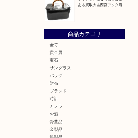
ある買取大吉西宮アクタ店
商品カテゴリ
全て
貴金属
宝石
サングラス
バッグ
財布
ブランド
時計
カメラ
お酒
骨董品
金製品
銀製品