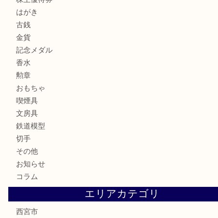
宝石
サングラス
バッグ
財布
ブランド
時計
カメラ
お酒
骨董品
金製品
銀製品
古美術品
食器
テレホンカード
商品券
金券