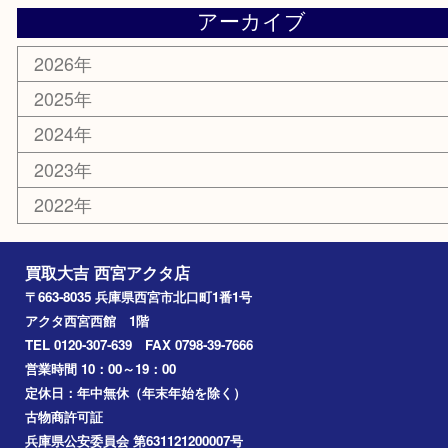
株主優待券
はがき
古銭
金貨
記念メダル
香水
勲章
おもちゃ
喫煙具
文房具
鉄道模型
切手
その他
お知らせ
コラム