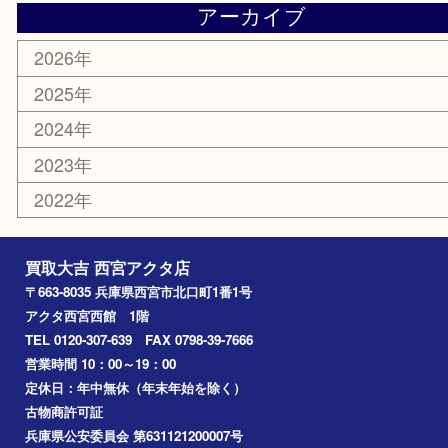
株主優待券
はがき
古銭
金貨
記念メダル
香水
勲章
おもちゃ
喫煙具
文房具
鉄道模型
切手
その他
お知らせ
コラム
エリアカテゴリ