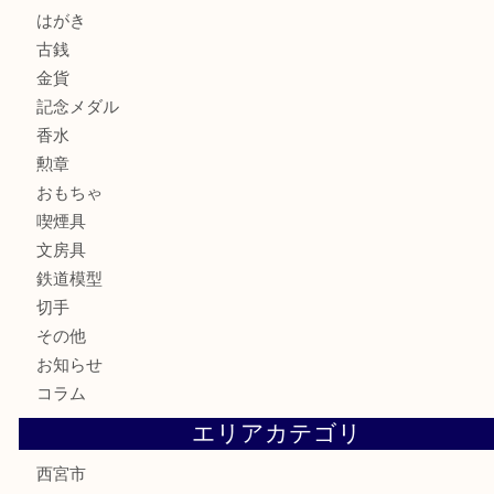
宝石
サングラス
バッグ
財布
ブランド
時計
カメラ
お酒
骨董品
金製品
銀製品
古美術品
食器
テレホンカード
商品券
金券