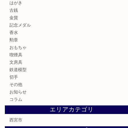
宝石
サングラス
バッグ
財布
ブランド
時計
カメラ
お酒
骨董品
金製品
銀製品
古美術品
食器
テレホンカード
商品券
金券