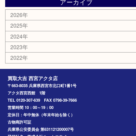
株主優待券
はがき
古銭
金貨
記念メダル
香水
勲章
おもちゃ
喫煙具
文房具
鉄道模型
切手
その他
お知らせ
コラム
エリアカテゴリ