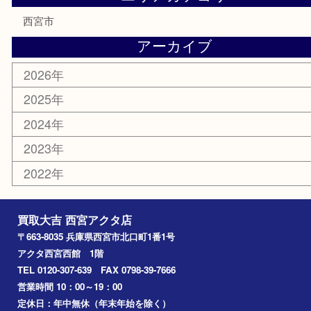
商品券
金券
株主優待券
はがき
古銭
金貨
記念メダル
香水
勲章
おもちゃ
喫煙具
文房具
鉄道模型
切手
その他
お知らせ