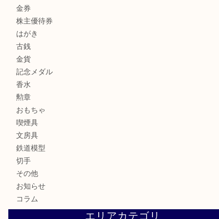
全て
貴金属
宝石
サングラス
バッグ
財布
ブランド
時計
カメラ
お酒
骨董品
金製品
銀製品
古美術品
食器
テレホンカード