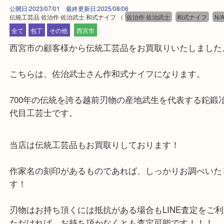
公開日:2023/07/01 最終更新日:2025/08/06
伝統工芸品 佐治作 佐治武士 和式ナイフ
（
佐治作 佐治武士
和式ナイフ
全て
包丁
その他
西宮市
西宮市の顧客様から伝統工芸品をお買取りいたしま
こちらは、佐治武士さん作和式ナイフになります。
700年の伝統を誇る越前刃物の産地武生を代表する
代目工芸士です。
当店は伝統工芸品もお買取りしております！