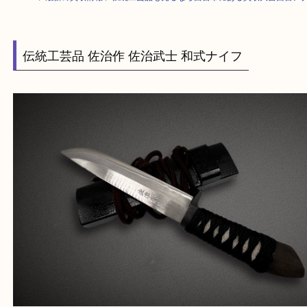
HOME
>
最新の買取情報
>
伝統工芸品も売るなら西宮市にある買取大吉西
伝統工芸品 佐治作 佐治武士 和式ナイフ