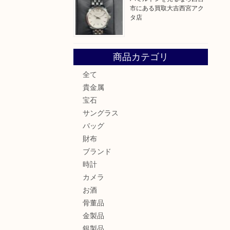
市にある買取大吉西宮アク
タ店
商品カテゴリ
全て
貴金属
宝石
サングラス
バッグ
財布
ブランド
時計
カメラ
お酒
骨董品
金製品
銀製品