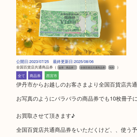
公開日:2023/07/25 最終更新日:2025/08/06
全国百貨店共通商品券
（
）
金券 商品券
全国百貨店共通商品券
N/A
全て
商品券
西宮市
伊丹市からお越しのお客さまより全国百貨店共
お写真のようにバラバラの商品券でも10枚冊子
お買取させて頂きます♪
全国百貨店共通商品券をいただくけど、、使う