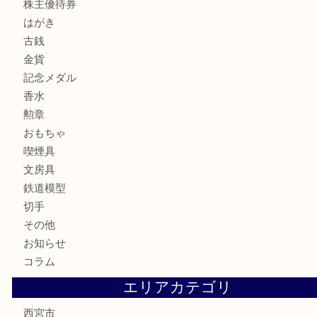
貴金属
宝石
サングラス
バッグ
財布
ブランド
時計
カメラ
お酒
骨董品
金製品
銀製品
古美術品
食器
テレホンカード
商品券