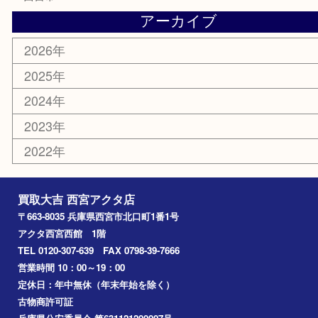
金券
株主優待券
はがき
古銭
金貨
記念メダル
香水
勲章
おもちゃ
喫煙具
文房具
鉄道模型
切手
その他
お知らせ
コラム