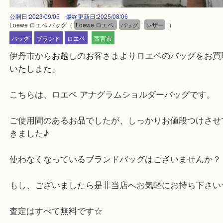
公開日:2023/09/05 最終更新日:2025/08/06
Loewe ロエベ バッグ
（
Loewe ロエベ
バッグ
レザー
）
バッグ
ブランド
ロエベ
西宮市
伊丹市からお越しのお客さまよりロエベのバッグを
いたしまた。
こちらは、ロエベ アナグラムショルダーバッグです
ご使用間のあるお品でしたが、しっかりお値段つけ
きました♪
使わなくなっているブランドバッグはございません