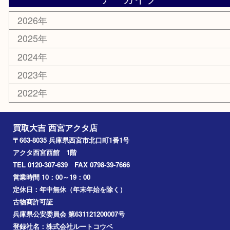
はがき
古銭
金貨
記念メダル
香水
勲章
おもちゃ
喫煙具
文房具
鉄道模型
切手
その他
お知らせ
コラム
エリアカテゴリ