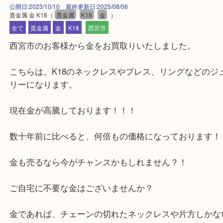
公開日:2023/10/10 最終更新日:2025/08/06
貴金属 金 K18
（
貴金属
K18
金
）
全て
貴金属
金
K18
西宮市
西宮市のお客様から金をお買取りいたしました。
こちらは、K18のネックレスやブレス、リングなど
リーになります。
現在金が高騰しております！！！
数十年前に比べると、何倍もの価格になっておりま