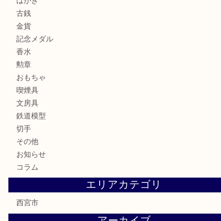
サングラス
バッグ
財布
ブランド
時計
カメラ
お酒
骨董品
金製品
銀製品
古美術品
食器
テレホンカード
商品券
金券
株主優待券