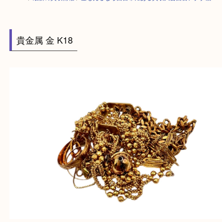
HOME
>
最新の買取情報
>
金も売るなら西宮市にある買取大吉西宮アクタ
貴金属 金 K18