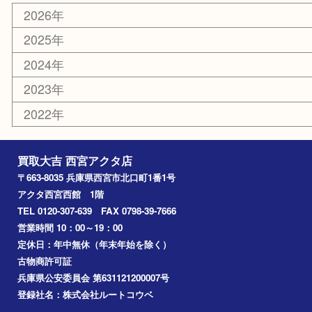
はがき
古銭
金貨
記念メダル
香水
勲章
おもちゃ
喫煙具
文房具
鉄道模型
切手
その他
お知らせ
コラム
エリアカテゴリ
西宮市