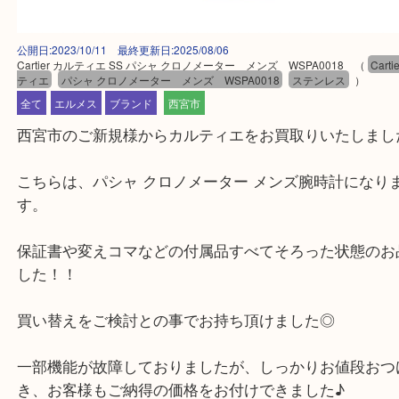
公開日:2023/10/11 最終更新日:2025/08/06
Cartier カルティエ SS パシャ クロノメーター メンズ WSPA0018
（
ティエ
パシャ クロノメーター メンズ WSPA0018
ステンレス
）
全て
エルメス
ブランド
西宮市
西宮市のご新規様からカルティエをお買取りいたし
こちらは、パシャ クロノメーター メンズ腕時計に
す。
保証書や変えコマなどの付属品すべてそろった状態
した！！