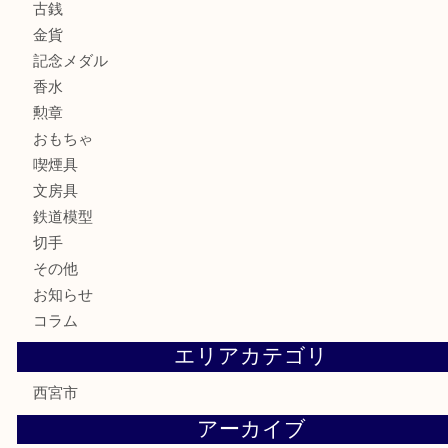
サングラス
バッグ
財布
ブランド
時計
カメラ
お酒
骨董品
金製品
銀製品
古美術品
食器
テレホンカード
商品券
金券
株主優待券