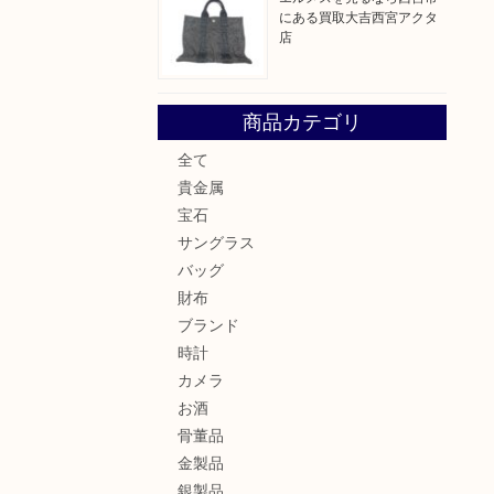
にある買取大吉西宮アクタ
店
商品カテゴリ
全て
貴金属
宝石
サングラス
バッグ
財布
ブランド
時計
カメラ
お酒
骨董品
金製品
銀製品