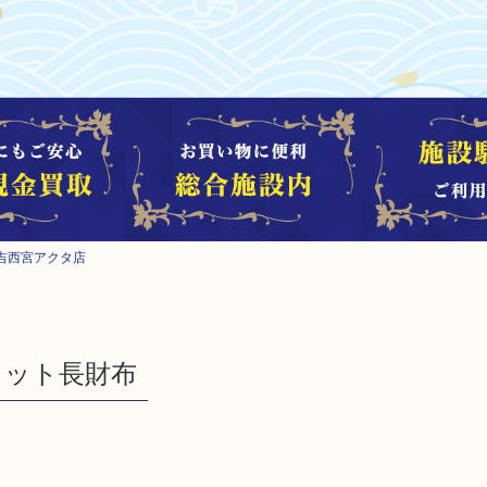
吉西宮アクタ店
レット長財布