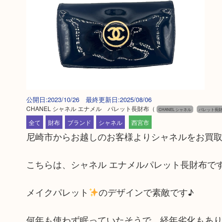
公開日:2023/10/26 最終更新日:2025/08/06
CHANEL シャネル エナメル パレット長財布
（
CHANEL シャネル
パレット長財布
全て
財布
ブランド
シャネル
西宮市
尼崎市からお越しのお客様よりシャネルをお買
こちらは、シャネル エナメルパレット長財布で
メイクパレット
のデザインで素敵です♪
何年も使わず眠っていたそうで、経年劣化もあり