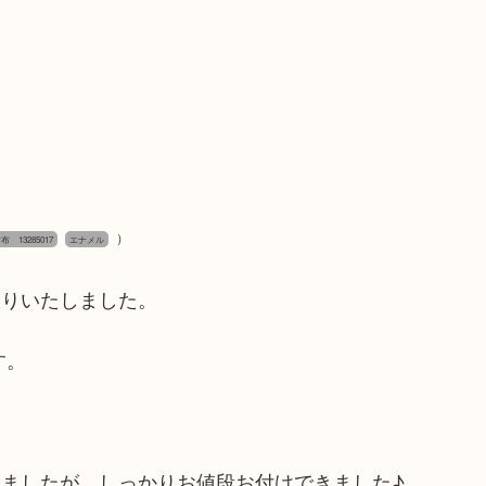
）
 13285017
エナメル
取りいたしました。
す。
ましたが、しっかりお値段お付けできました♪