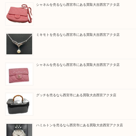
『大吉西宮アクタ店に来てよかった！』
と思って頂けるよう 精一杯のご案内をいたします
皆様のご来店を従業員一同、心からお待ちしており
Facebook
Twitter
Line
買取ブログ検索
最近の投稿
シャネルを売るなら西宮市にある買取大吉西宮アクタ店