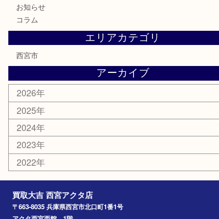
古美術品
食器
テレホンカード
商品券
金券
株主優待券
はがき
古銭
金貨
記念メダル
香水
勲章
おもちゃ
喫煙具
文房具
鉄道模型