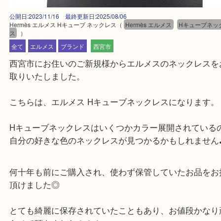
公開日:2023/11/16 最終更新日:2025/08/06
Hermès エルメス Hキューブ ネックレス
（
Hermès エルメス
Hキュー
ス
）
全て
エルメス
ブランド
西宮市
西宮市にお住いのご新規様からエルメスのネックレ
取りいたしました。
こちらは、エルメス Hキューブネックレスになりま
Hキューブネックレスはいくつかカラー展開されて
自分の好きな色のネックレスが見つかるかもしれま