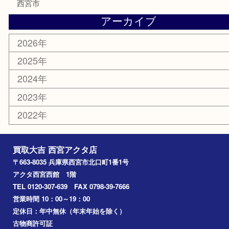
金券
株主優待券
はがき
古銭
金貨
記念メダル
香水
勲章
おもちゃ
喫煙具
文房具
鉄道模型
切手
その他
お知らせ
コラム