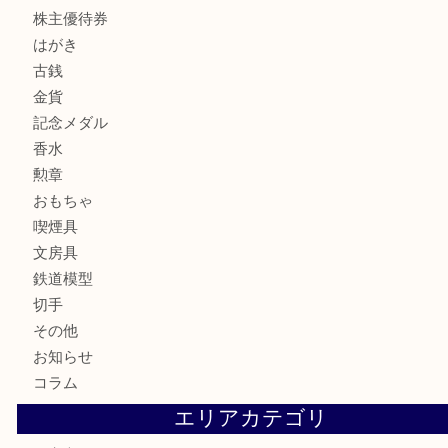
貴金属
宝石
サングラス
バッグ
財布
ブランド
時計
カメラ
お酒
骨董品
金製品
銀製品
古美術品
食器
テレホンカード
商品券