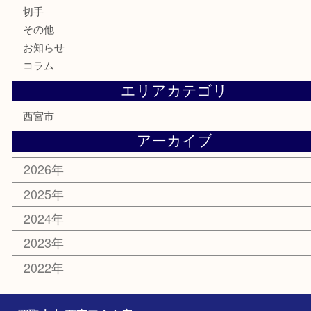
金製品
銀製品
古美術品
食器
テレホンカード
商品券
金券
株主優待券
はがき
古銭
金貨
記念メダル
香水
勲章
おもちゃ
喫煙具