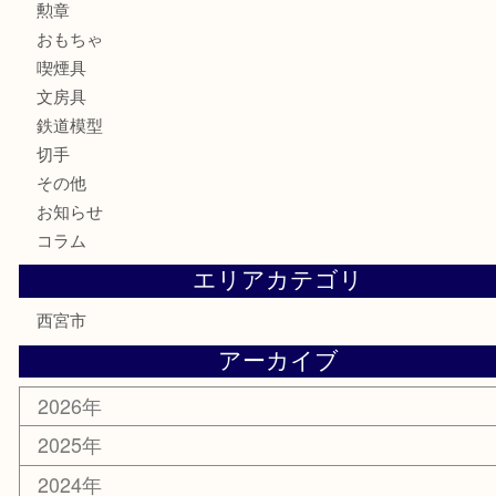
時計
カメラ
お酒
骨董品
金製品
銀製品
古美術品
食器
テレホンカード
商品券
金券
株主優待券
はがき
古銭
金貨
記念メダル