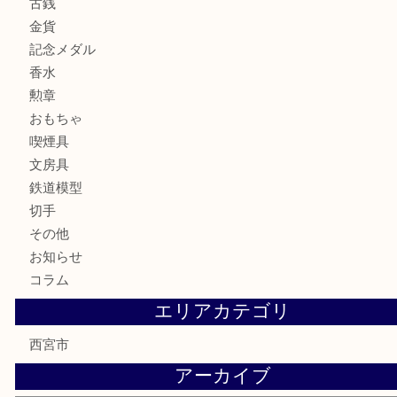
バッグ
財布
ブランド
時計
カメラ
お酒
骨董品
金製品
銀製品
古美術品
食器
テレホンカード
商品券
金券
株主優待券
はがき