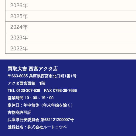
古銭
金貨
記念メダル
香水
勲章
おもちゃ
喫煙具
文房具
鉄道模型
切手
その他
お知らせ
コラム
エリアカテゴリ
西宮市