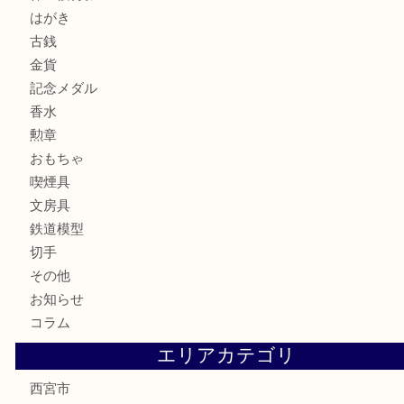
宝石
サングラス
バッグ
財布
ブランド
時計
カメラ
お酒
骨董品
金製品
銀製品
古美術品
食器
テレホンカード
商品券
金券