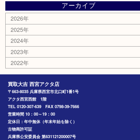
株主優待券
はがき
古銭
金貨
記念メダル
香水
勲章
おもちゃ
喫煙具
文房具
鉄道模型
切手
その他
お知らせ
コラム
エリアカテゴリ