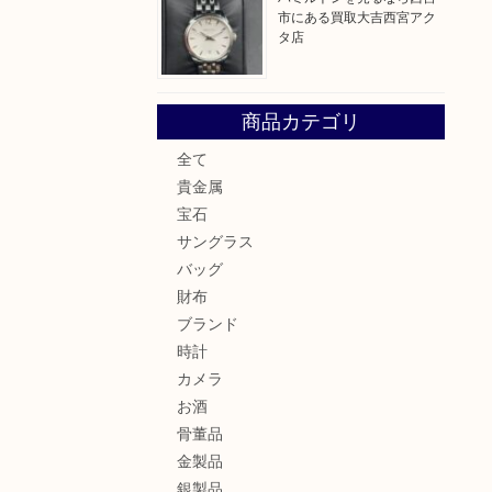
市にある買取大吉西宮アク
タ店
商品カテゴリ
全て
貴金属
宝石
サングラス
バッグ
財布
ブランド
時計
カメラ
お酒
骨董品
金製品
銀製品