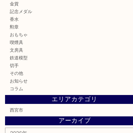
バッグ
財布
ブランド
時計
カメラ
お酒
骨董品
金製品
銀製品
古美術品
食器
テレホンカード
商品券
金券
株主優待券
はがき