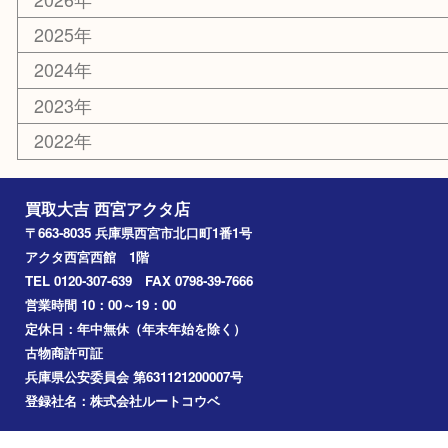
古銭
金貨
記念メダル
香水
勲章
おもちゃ
喫煙具
文房具
鉄道模型
切手
その他
お知らせ
コラム
エリアカテゴリ
西宮市