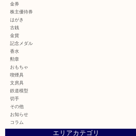
全て
貴金属
宝石
サングラス
バッグ
財布
ブランド
時計
カメラ
お酒
骨董品
金製品
銀製品
古美術品
食器
テレホンカード