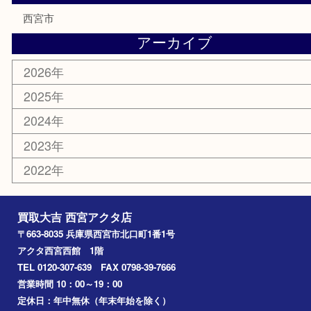
商品券
金券
株主優待券
はがき
古銭
金貨
記念メダル
香水
勲章
おもちゃ
喫煙具
文房具
鉄道模型
切手
その他
お知らせ