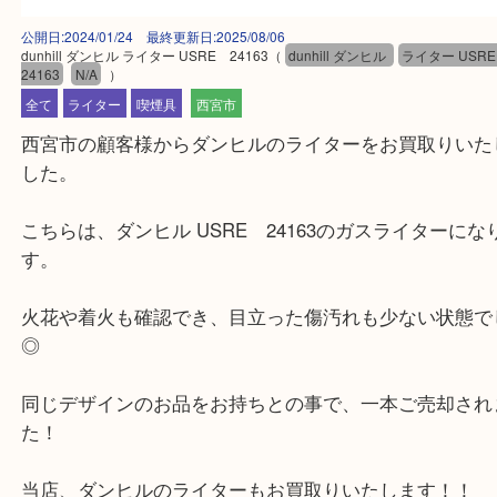
公開日:2024/01/24 最終更新日:2025/08/06
dunhill ダンヒル ライター USRE 24163
（
dunhill ダンヒル
ライター 
24163
N/A
）
全て
ライター
喫煙具
西宮市
西宮市の顧客様からダンヒルのライターをお買取り
した。
こちらは、ダンヒル USRE 24163のガスライター
す。
火花や着火も確認でき、目立った傷汚れも少ない状
◎