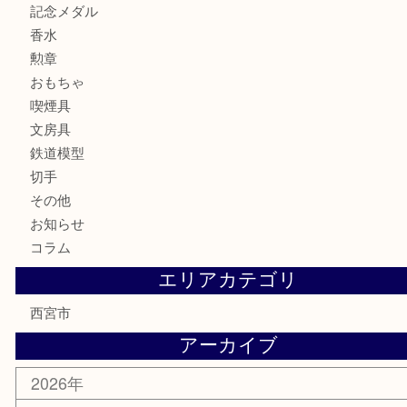
財布
ブランド
時計
カメラ
お酒
骨董品
金製品
銀製品
古美術品
食器
テレホンカード
商品券
金券
株主優待券
はがき
古銭