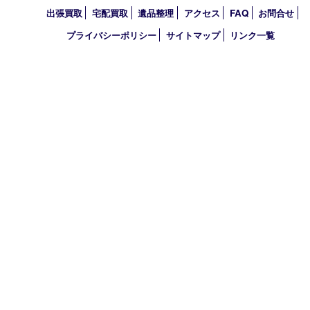
2026年
2025年
2024年
2023年
2022年
買取大吉 西宮アクタ店
〒663-8035 兵庫県西宮市北口町1番1号
アクタ西宮西館 1階
TEL 0120-307-639 FAX 0798-39-7666
営業時間 10：00～19：00
定休日：年中無休（年末年始を除く）
古物商許可証
兵庫県公安委員会 第631121200007号