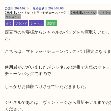
公開日:2024/02/14 最終更新日:2025/08/06
CHANEL シャネル マトラッセチェーンバッグ
（
CHANEL シャネル
マ
ラムスキン
）
全て
ブランド
シャネル
西宮市
西宮市のお客様からシャネルのバッグをお買取りい
た。
こちらは、マトラッセチェーンバッグ パリ限定にな
使用感がございましたがシャネルの定番で人気のマ
チェーンバッグですので