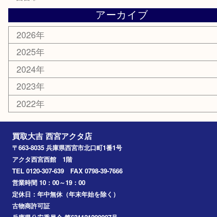
金券
株主優待券
はがき
古銭
金貨
記念メダル
香水
勲章
おもちゃ
喫煙具
文房具
鉄道模型
切手
その他
お知らせ
コラム