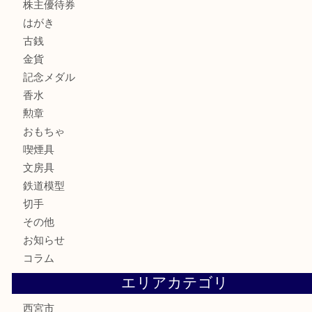
貴金属
宝石
サングラス
バッグ
財布
ブランド
時計
カメラ
お酒
骨董品
金製品
銀製品
古美術品
食器
テレホンカード
商品券