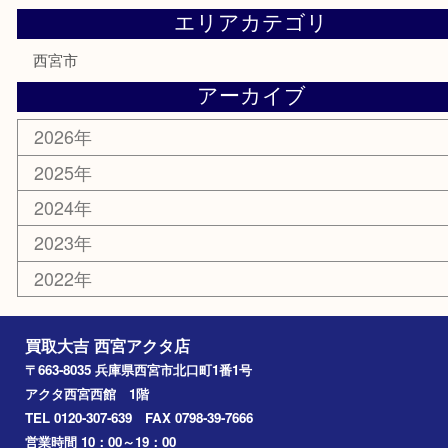
テレホンカード
商品券
金券
株主優待券
はがき
古銭
金貨
記念メダル
香水
勲章
おもちゃ
喫煙具
文房具
鉄道模型
切手
その他