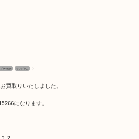
）
 M45266
モノグラム
をお買取りいたしました。
5266になります。
か？？