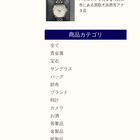
市にある買取大吉西宮アク
タ店
商品カテゴリ
全て
貴金属
宝石
サングラス
バッグ
財布
ブランド
時計
カメラ
お酒
骨董品
金製品
銀製品