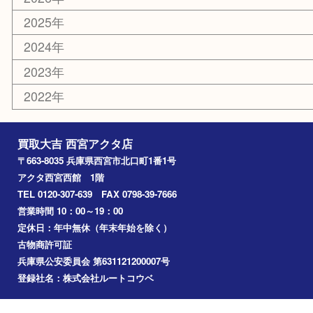
はがき
古銭
金貨
記念メダル
香水
勲章
おもちゃ
喫煙具
文房具
鉄道模型
切手
その他
お知らせ
コラム
エリアカテゴリ