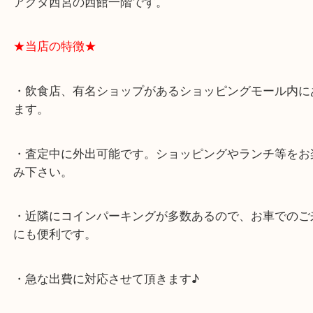
★最寄り駅★
西宮北口駅
アクタ西宮の西館一階です。
★当店の特徴★