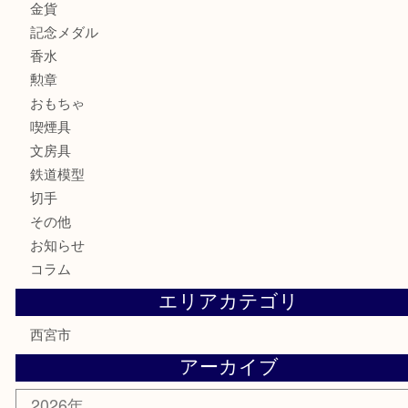
サングラス
バッグ
財布
ブランド
時計
カメラ
お酒
骨董品
金製品
銀製品
古美術品
食器
テレホンカード
商品券
金券
株主優待券