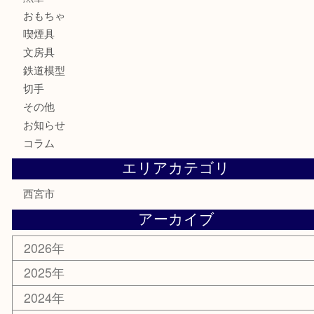
時計
カメラ
お酒
骨董品
金製品
銀製品
古美術品
食器
テレホンカード
商品券
金券
株主優待券
はがき
古銭
金貨
記念メダル