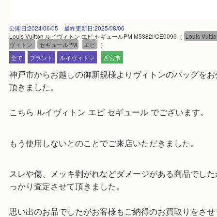
公開日:2024/06/05 最終更新日:2025/08/06
Louis Vuitton ルイヴィトン エピ セギュールPM M5882l/CE0096
（
Louis
ヴィトン
セギュールPM
エピ
）
全て
ブランド
ルイヴィトン
西宮市
神戸市からお越しの御新規様よりヴィトンのバッグ
頂きました。
こちら ルイヴィトン エピ セギュール でございます
もう使用しないとのことでご来店いただきました。