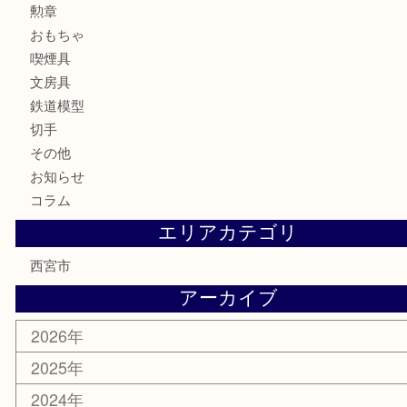
時計
カメラ
お酒
骨董品
金製品
銀製品
古美術品
食器
テレホンカード
商品券
金券
株主優待券
はがき
古銭
金貨
記念メダル