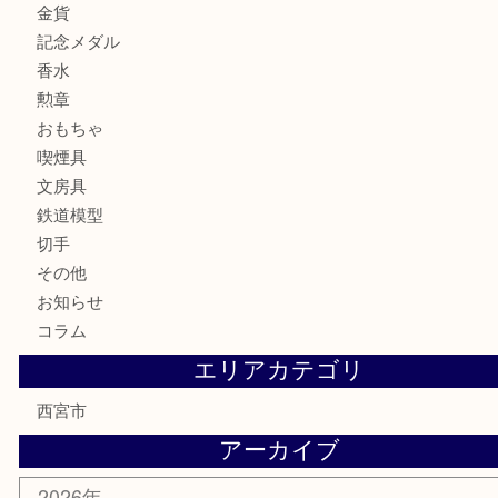
バッグ
財布
ブランド
時計
カメラ
お酒
骨董品
金製品
銀製品
古美術品
食器
テレホンカード
商品券
金券
株主優待券
はがき