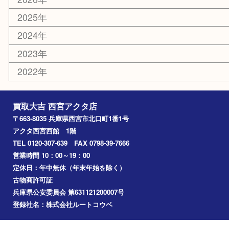
古銭
金貨
記念メダル
香水
勲章
おもちゃ
喫煙具
文房具
鉄道模型
切手
その他
お知らせ
コラム
エリアカテゴリ
西宮市