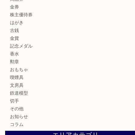
全て
貴金属
宝石
サングラス
バッグ
財布
ブランド
時計
カメラ
お酒
骨董品
金製品
銀製品
古美術品
食器
テレホンカード