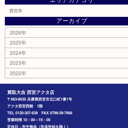
商品券
金券
株主優待券
はがき
古銭
金貨
記念メダル
香水
勲章
おもちゃ
喫煙具
文房具
鉄道模型
切手
その他
お知らせ