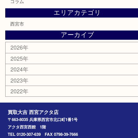
食器
テレホンカード
商品券
金券
株主優待券
はがき
古銭
金貨
記念メダル
香水
勲章
おもちゃ
喫煙具
文房具
鉄道模型
切手