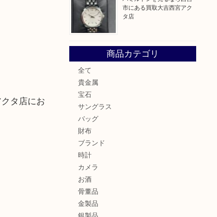
市にある買取大吉西宮アク
タ店
商品カテゴリ
全て
貴金属
宝石
アクタ店にお
サングラス
バッグ
財布
ブランド
時計
カメラ
お酒
骨董品
金製品
銀製品