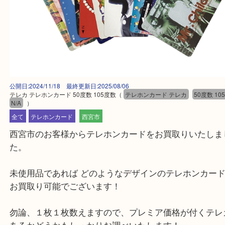
公開日:2024/11/18 最終更新日:2025/08/06
テレカ テレホンカード 50度数 105度数
（
テレホンカード テレカ
50度
N/A
）
全て
テレホンカード
西宮市
西宮市のお客様からテレホンカードをお買取りいた
た。