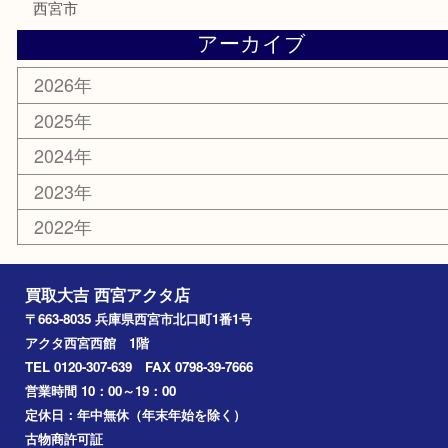
金券
株主優待券
はがき
古銭
金貨
記念メダル
香水
勲章
おもちゃ
喫煙具
文房具
鉄道模型
切手
その他
お知らせ
コラム