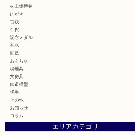
貴金属
宝石
サングラス
バッグ
財布
ブランド
時計
カメラ
お酒
骨董品
金製品
銀製品
古美術品
食器
テレホンカード
商品券