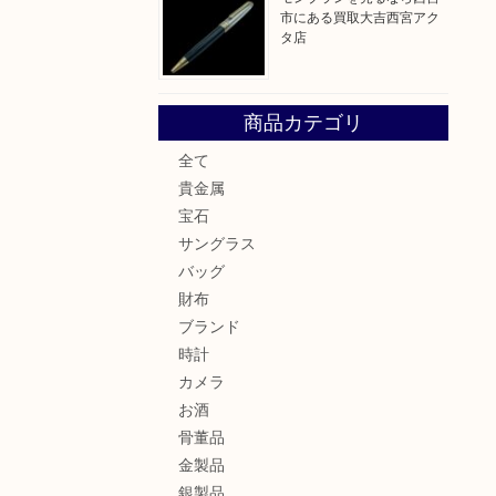
市にある買取大吉西宮アク
タ店
商品カテゴリ
全て
貴金属
宝石
サングラス
バッグ
財布
ブランド
時計
カメラ
お酒
骨董品
金製品
銀製品