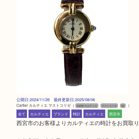
公開日:2024/11/26 最終更新日:2025/08/06
Cartier カルティエ マストコリゼ
（
）
Cartier カルティエ
マストコリゼ
SS
全て
カルティエ
ブランド
時計
カルティエ
西宮市
西宮市のお客様よりカルティエの時計をお買取