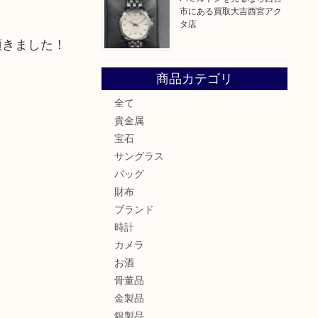
市にある買取大吉西宮アク
タ店
頂きました！
商品カテゴリ
全て
貴金属
宝石
サングラス
バッグ
財布
ブランド
時計
カメラ
お酒
骨董品
金製品
銀製品