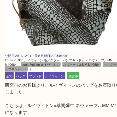
公開日:2024/12/21 最終更新日:2025/08/06
Louis Vuitton ルイヴィトン モノグラム・パンプキンドット ネヴァーフル
M40684
（
Louis Vuitton ルイヴィトン
ネヴァーフルMM M40684
モ
ンプキンドット
）
全て
バッグ
ブランド
ルイヴィトン
西宮市