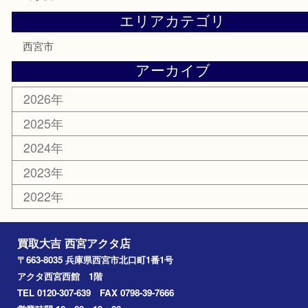
テレホンカード
商品券
金券
株主優待券
はがき
古銭
金貨
記念メダル
香水
勲章
おもちゃ
喫煙具
文房具
鉄道模型
切手
その他