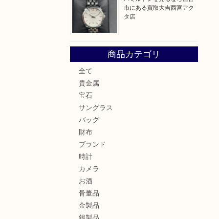
市にある買取大吉西宮アク
タ店
商品カテゴリ
全て
貴金属
宝石
サングラス
バッグ
財布
ブランド
時計
カメラ
お酒
骨董品
金製品
銀製品