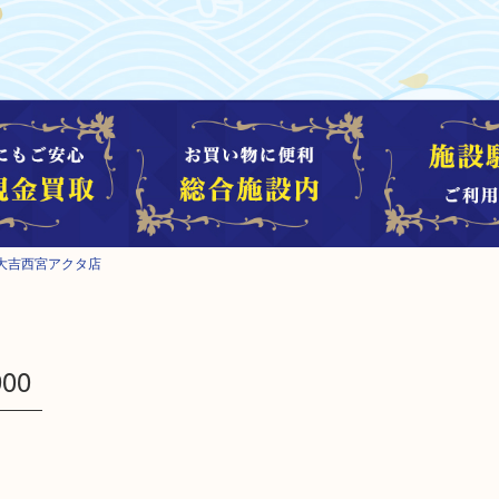
大吉西宮アクタ店
00