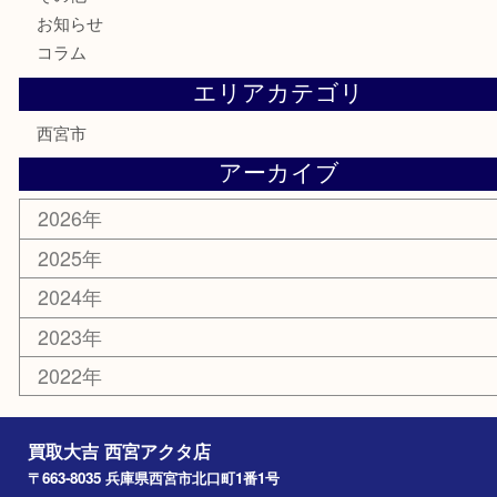
古美術品
食器
テレホンカード
商品券
金券
株主優待券
はがき
古銭
金貨
記念メダル
香水
勲章
おもちゃ
喫煙具
文房具
鉄道模型