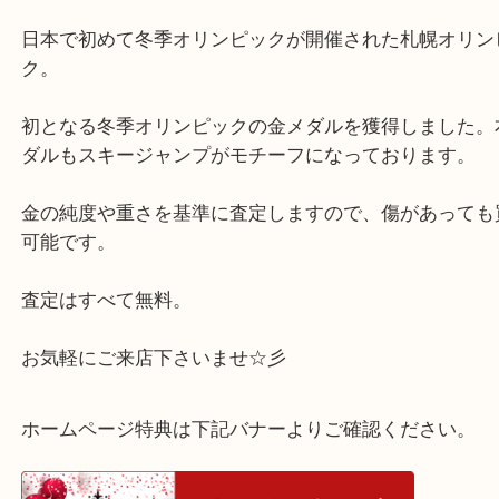
公開日:2025/01/24 最終更新日:2025/08/06
札幌オリンピック記念金貨・EXPO`70金貨
（
N/A
N/A
K18
）
全て
貴金属
金
K18
西宮市
西宮市の顧客様より、札幌オリンピック記念金貨・EX
金貨をお買取りいたしました。
日本で初めて冬季オリンピックが開催された札幌オ
ク。
初となる冬季オリンピックの金メダルを獲得しまし
ダルもスキージャンプがモチーフになっております
金の純度や重さを基準に査定しますので、傷があっ
可能です。
査定はすべて無料。