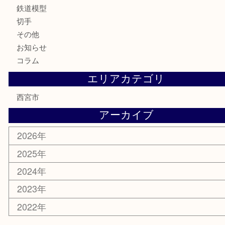
金製品
銀製品
古美術品
食器
テレホンカード
商品券
金券
株主優待券
はがき
古銭
金貨
記念メダル
香水
勲章
おもちゃ
喫煙具