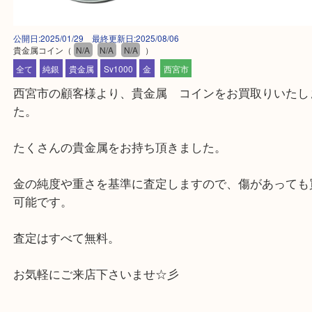
公開日:2025/01/29 最終更新日:2025/08/06
貴金属コイン
（
N/A
N/A
N/A
）
全て
純銀
貴金属
Sv1000
金
西宮市
西宮市の顧客様より、貴金属 コインをお買取りい
た。
たくさんの貴金属をお持ち頂きました。
金の純度や重さを基準に査定しますので、傷があっ
可能です。