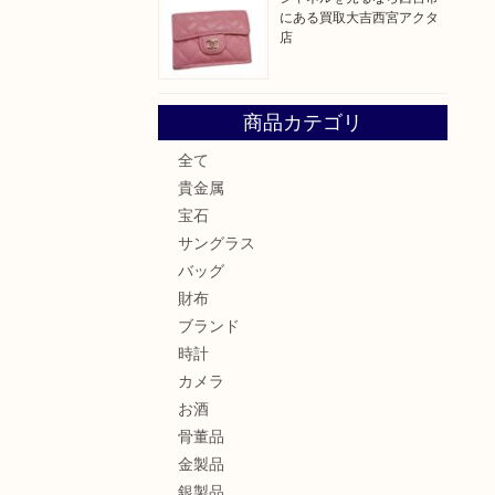
にある買取大吉西宮アクタ
店
商品カテゴリ
全て
貴金属
宝石
サングラス
バッグ
財布
ブランド
時計
カメラ
お酒
骨董品
金製品
銀製品