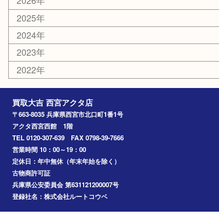
古銭
金貨
記念メダル
香水
勲章
おもちゃ
喫煙具
文房具
鉄道模型
切手
その他
お知らせ
コラム
エリアカテゴリ
西宮市