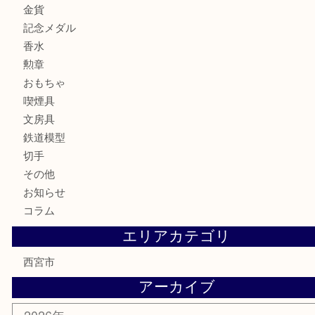
バッグ
財布
ブランド
時計
カメラ
お酒
骨董品
金製品
銀製品
古美術品
食器
テレホンカード
商品券
金券
株主優待券
はがき