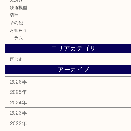
金製品
銀製品
古美術品
食器
テレホンカード
商品券
金券
株主優待券
はがき
古銭
金貨
記念メダル
香水
勲章
おもちゃ
喫煙具