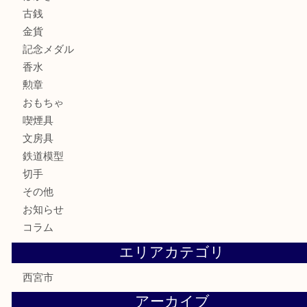
サングラス
バッグ
財布
ブランド
時計
カメラ
お酒
骨董品
金製品
銀製品
古美術品
食器
テレホンカード
商品券
金券
株主優待券