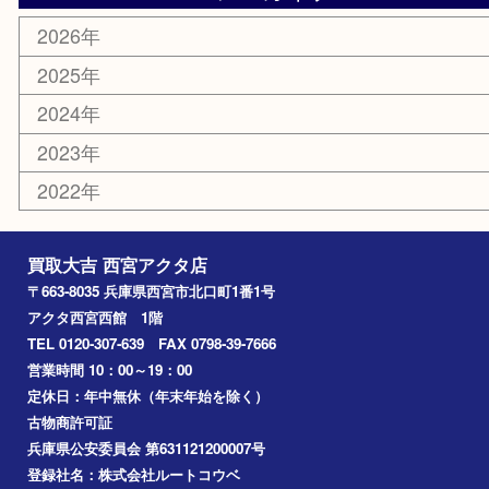
はがき
古銭
金貨
記念メダル
香水
勲章
おもちゃ
喫煙具
文房具
鉄道模型
切手
その他
お知らせ
コラム
エリアカテゴリ