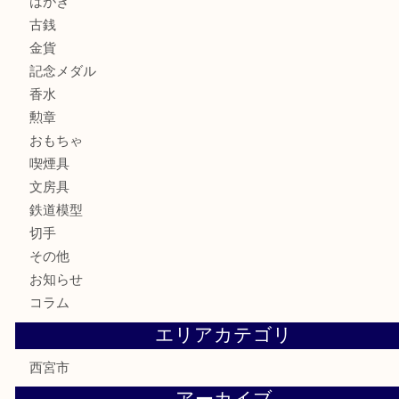
サングラス
バッグ
財布
ブランド
時計
カメラ
お酒
骨董品
金製品
銀製品
古美術品
食器
テレホンカード
商品券
金券
株主優待券