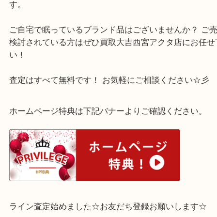
公開日:2025/08/15
グッチ Gロゴ ブレスレット 925
（
GUCCI
ブレスレット
SV925
貴金属
バッグ
ブランド
グッチ
西宮市のお客様よりブレスレットのお買取をさせて
た。 こちらグッチ Gロゴ ブレスレット 925で
す。
ご自宅で眠っているブランド品はございませんか？ 
検討されている方はぜひ買取大吉西宮アクタ店にお
い！
査定はすべて無料です！ お気軽にご相談ください☆
ホームページ特典は下記バナーよりご確認ください