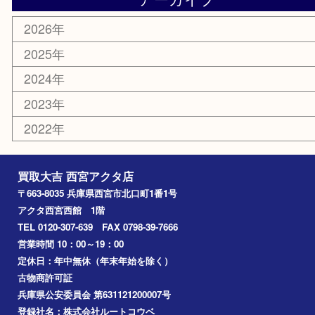
はがき
古銭
金貨
記念メダル
香水
勲章
おもちゃ
喫煙具
文房具
鉄道模型
切手
その他
お知らせ
コラム
エリアカテゴリ