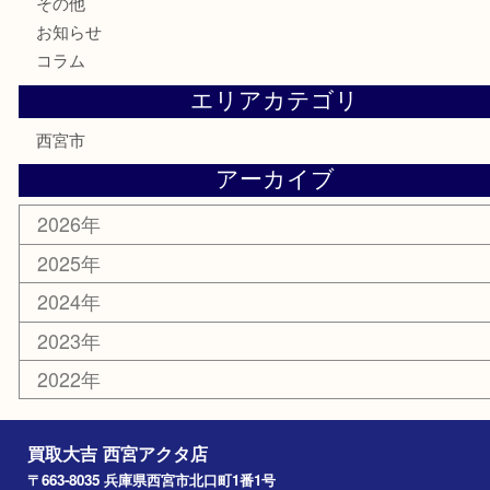
銀製品
古美術品
食器
テレホンカード
商品券
金券
株主優待券
はがき
古銭
金貨
記念メダル
香水
勲章
おもちゃ
喫煙具
文房具