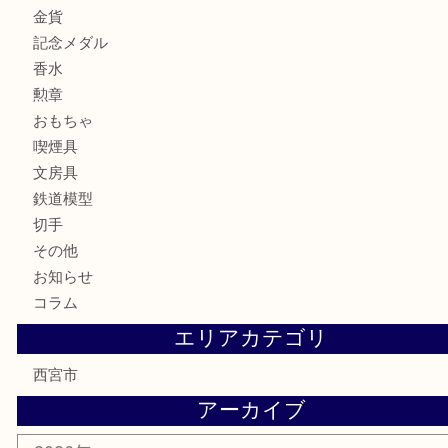
サングラス
バッグ
財布
ブランド
時計
カメラ
お酒
骨董品
金製品
銀製品
古美術品
食器
テレホンカード
商品券
金券
株主優待券