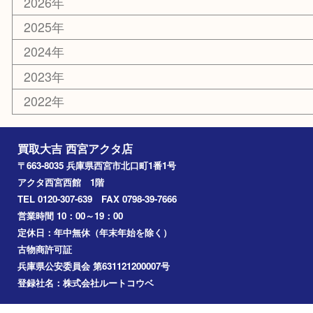
はがき
古銭
金貨
記念メダル
香水
勲章
おもちゃ
喫煙具
文房具
鉄道模型
切手
その他
お知らせ
コラム
エリアカテゴリ