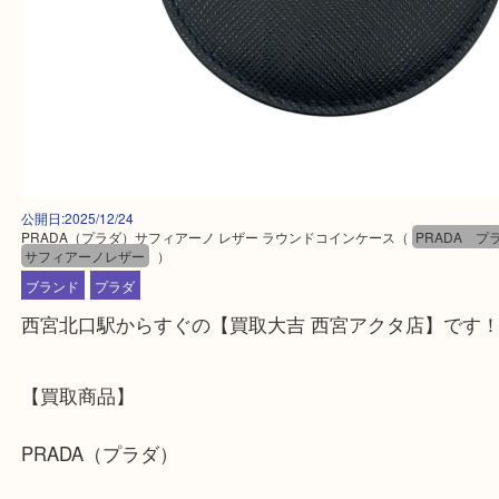
公開日:2025/12/24
PRADA（プラダ）サフィアーノ レザー ラウンドコインケース
（
PRAD
サフィアーノレザー
）
ブランド
プラダ
西宮北口駅からすぐの【買取大吉 西宮アクタ店】で