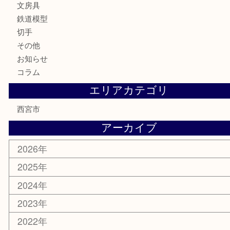
お酒
骨董品
金製品
銀製品
古美術品
食器
テレホンカード
商品券
金券
株主優待券
はがき
古銭
金貨
記念メダル
香水
勲章