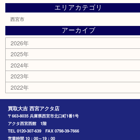
テレホンカード
商品券
金券
株主優待券
はがき
古銭
金貨
記念メダル
香水
勲章
おもちゃ
喫煙具
文房具
鉄道模型
切手
その他