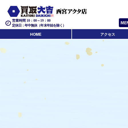
営業時間 10：00～19：00
定休日：年中無休（年末年始を除く）
HOME
アクセス