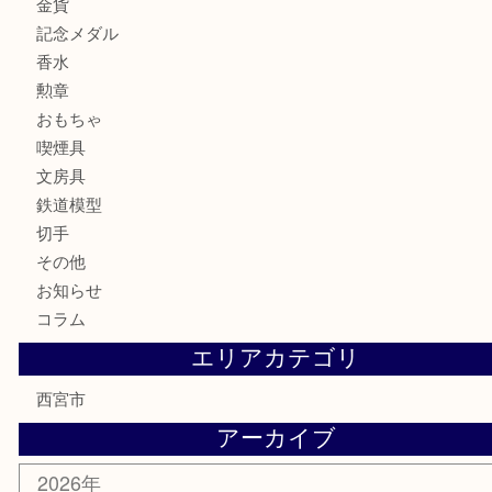
サングラス
バッグ
財布
ブランド
時計
カメラ
お酒
骨董品
金製品
銀製品
古美術品
食器
テレホンカード
商品券
金券
株主優待券