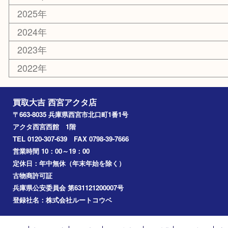
はがき
古銭
金貨
記念メダル
香水
勲章
おもちゃ
喫煙具
文房具
鉄道模型
切手
その他
お知らせ
コラム
エリアカテゴリ
西宮市