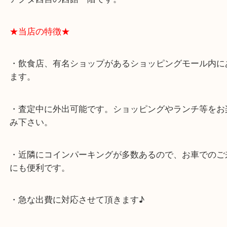
★最寄り駅★
西宮北口駅
アクタ西宮の西館一階です。
★当店の特徴★